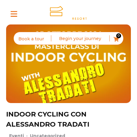
0
Begin your journey
Book a tour
INDOOR CYCLING CON
ALESSANDRO TRADATI
Eventi
·
Uncategorized