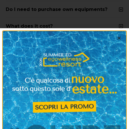
Do I need to purchase own equipments?
What does it cost?
Where can I find Vive Fitness?
EVENTS
Vedi tutti
Ego è molto di più di una palestra!
Scopri tutte le
novità e partecipa alle nostre attività per vivere
esperienze di divertimento, condivisione e