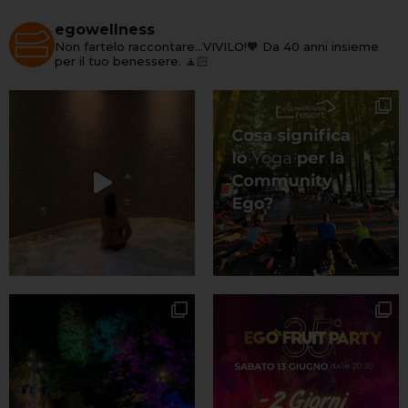
egowellness
Non fartelo raccontare…VIVILO!🧡
Da 40 anni insieme
per il tuo benessere. 🧘🏻