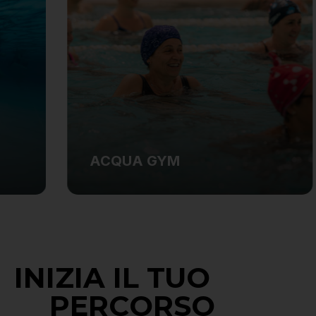
ACQUA GYM
INIZIA
IL
TUO
P
E
R
C
O
R
S
O