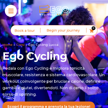
0
Begin your journey
Book a tour
Home
»
Corsi
»
Ego Cycling Lucca
Ego Cycling
Pedala con Ego Cycling e migliora tonicità
muscolare, resistenza e sistema cardiovascolare. Un
workout coinvolgente per bruciare calorie, definire
gambe e glutei, divertendoti. Non di certo il solito
corso di spinning.
Scopri il programma e prenota la tua lezione!