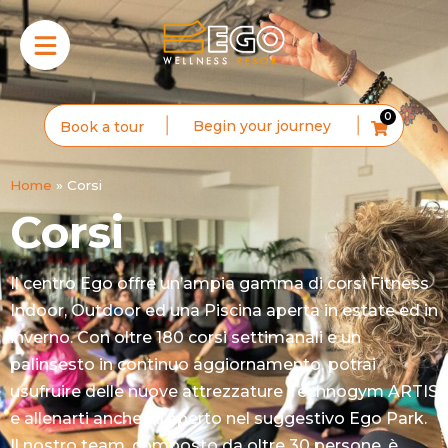
0
Begin your journey
Book a tour
Home
»
Corsi
Corsi
Il centro Ego offre un’ampia gamma di corsi Fitness
Indoor, Outdoor ed una Piscina aperta in estate ed in
inverno.
Con oltre 180 corsi settimanali e un
palinsesto in continuo aggiornamento, potrai
usufruire delle nuove attrezzature Technogym ARTIS
e allenarti anche all’aperto nel suggestivo Ego Park.
Il nostro team, composto da oltre 30 persone, è