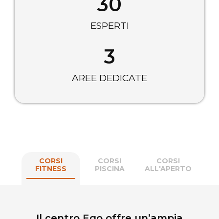
30
ESPERTI
3
AREE DEDICATE
CORSI
CORSI
CORSI
FITNESS
PISCINA
ALL'APERTO
Il centro Ego offre un’ampia