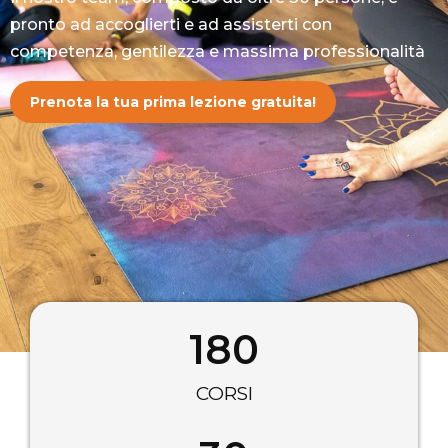
pronto ad accoglierti e ad assisterti con
competenza, gentilezza e massima professionalità
Prenota la tua prima lezione gratuita!
180
CORSI