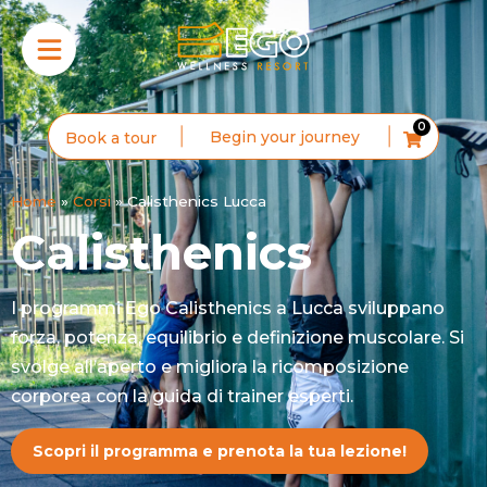
0
Begin your journey
Book a tour
Home
»
Corsi
»
Calisthenics Lucca
Calisthenics
I programmi Ego Calisthenics a Lucca sviluppano
forza, potenza, equilibrio e definizione muscolare. Si
svolge all’aperto e migliora la ricomposizione
corporea con la guida di trainer esperti.
Scopri il programma e prenota la tua lezione!