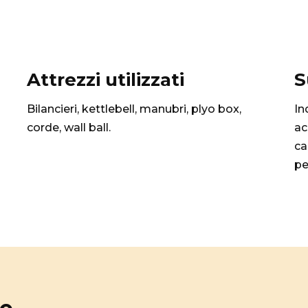
Attrezzi utilizzati
S
Bilancieri, kettlebell, manubri, plyo box,
In
corde, wall ball.
ac
ca
pe