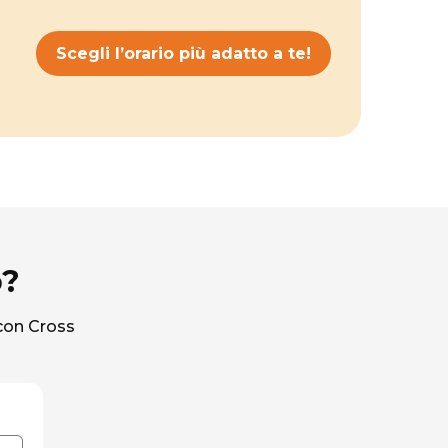
Scegli l’orario più adatto a te!
o?
 con Cross