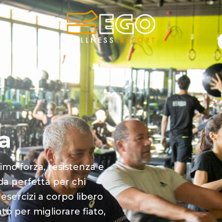
a
imo forza, resistenza e
da perfetta per chi
 esercizi a corpo libero
ato per migliorare fiato,