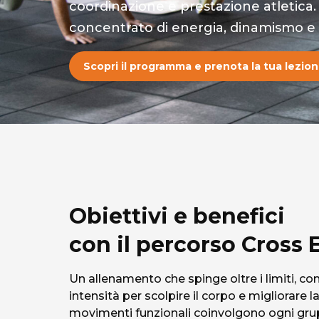
coordinazione e prestazione atletica.
concentrato di energia, dinamismo e r
Scopri il programma e prenota la tua lezion
Obiettivi e benefici
con il percorso Cross 
Un allenamento che spinge oltre i limiti, c
intensità per scolpire il corpo e migliorare l
movimenti funzionali coinvolgono ogni gr