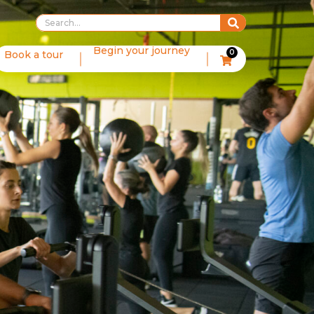
Begin your journey
0
Book a tour