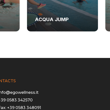
ACQUA JUMP
NTACTS
info@egowellness.it
+39 0583 342570
Fax: +39 0583 348091