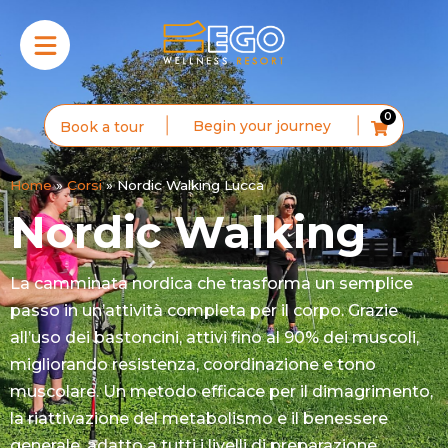
0
Begin your journey
Book a tour
Home
»
Corsi
»
Nordic Walking Lucca
Nordic Walking
La camminata nordica che trasforma un semplice
passo in un’attività completa per il corpo. Grazie
all’uso dei bastoncini, attivi fino al 90% dei muscoli,
migliorando resistenza, coordinazione e tono
muscolare. Un metodo efficace per il dimagrimento,
la riattivazione del metabolismo e il benessere
generale, adatto a tutti i livelli di preparazione.