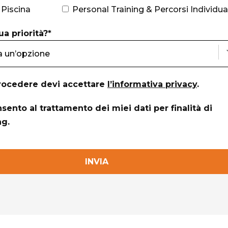
 Piscina
Personal Training & Percorsi Individual
ua priorità?*
rocedere devi accettare
l’informativa privacy
.
sento al trattamento dei miei dati per finalità di
ng.