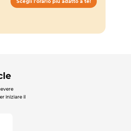
Scegli l’orario più adatto a te!
cle
cevere
 iniziare il