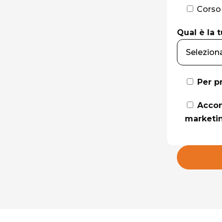
Corso
Qual è la t
Per p
Accon
marketi