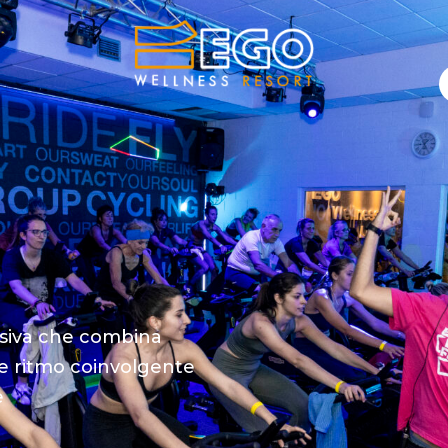
siva che combina
 e ritmo coinvolgente
e