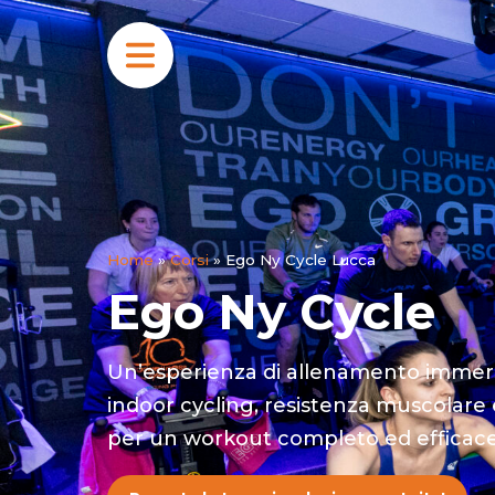
Home
»
Corsi
»
Ego Ny Cycle Lucca
Ego Ny Cycle
Un’esperienza di allenamento immer
indoor cycling, resistenza muscolare
per un workout completo ed efficac