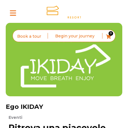
0
Begin your journey
Book a tour
Ego IKIDAY
Eventi
Ritrova una piacevole