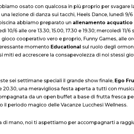
biamo osato con qualcosa in più proprio per svagare l
na lezione di danza sui tacchi, Heels Dance, lunedì 9/6 o
a piscina abbiamo preparato un
allenamento acquatico
10/6 alle ore 13.30, 15.00, 17.30 e 19.30; mercoledì 11/6 s
 gioco cooperativo vero e proprio, Funny Games, alle ore 
interessante momento
Educational
sul ruolo degli ormoni n
lsi miti ed accrescere la consapevolezza di noi stessi gio
ste sei settimane speciali il grande show finale,
Ego Fru
le 20.30, una meravigliosa festa aperta a tutti con musi
mpagnata da un open buffet a base di frutta fresca per 
so il periodo magico delle Vacanze Lucchesi Wellness.
ata di mano, noi ti aspettiamo per accompagnarti a raggi