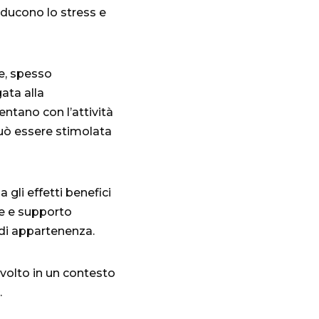
iducono lo stress e
te, spesso
gata alla
entano con l’attività
può essere stimolata
 gli effetti benefici
ive e supporto
 di appartenenza.
svolto in un contesto
.