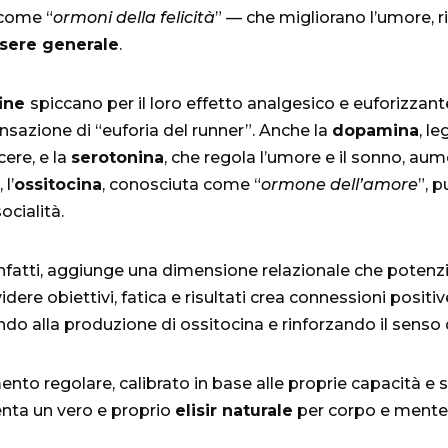
come “
ormoni della felicità
” — che migliorano l’umore, r
sere generale
.
ine
spiccano per il loro effetto analgesico e euforizzan
nsazione di “euforia del runner”. Anche la
dopamina
, le
ere, e la
serotonina
, che regola l’umore e il sonno, aum
 l’
ossitocina
, conosciuta come “
ormone dell’amore
”, 
ocialità.
infatti, aggiunge una dimensione relazionale che potenzia
videre obiettivi, fatica e risultati crea connessioni posit
ndo alla produzione di ossitocina e rinforzando il senso
mento regolare, calibrato in base alle proprie capacità e 
venta un vero e proprio
elisir naturale
per corpo e mente