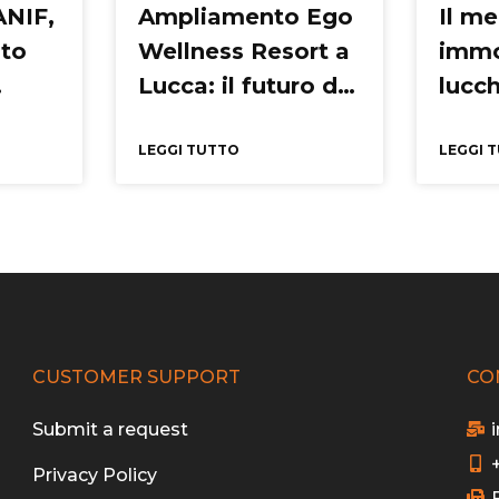
ANIF,
Ampliamento Ego
Il m
ato
Wellness Resort a
immo
Lucca: il futuro del
lucch
del
Wellness
ma s
LEGGI TUTTO
cora
LEGGI 
CUSTOMER SUPPORT
CO
Submit a request
Privacy Policy