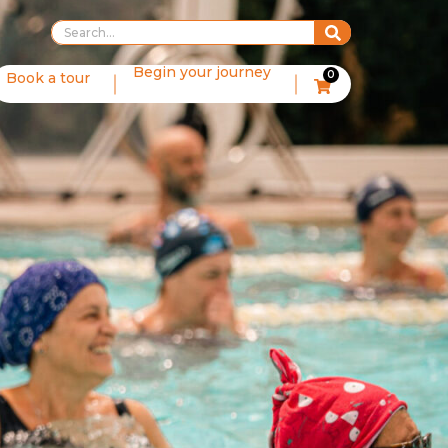
Begin your journey
0
Book a tour