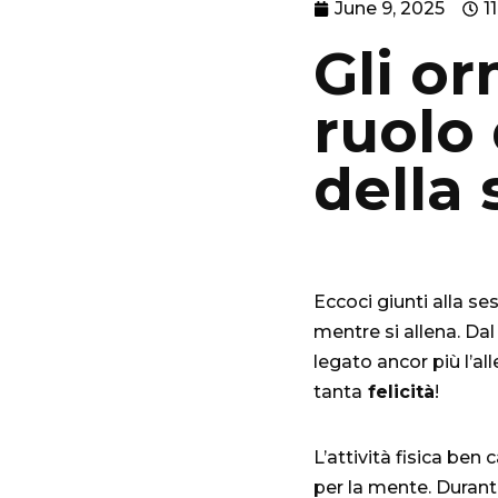
June 9, 2025
1
Gli or
ruolo 
della 
Eccoci giunti alla s
mentre si allena. Dal
legato ancor più l’al
tanta
felicità
!
L’attività fisica ben
per la mente. Durant