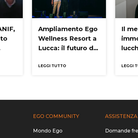
ANIF,
Ampliamento Ego
Il m
ato
Wellness Resort a
immo
Lucca: il futuro del
lucch
del
Wellness
ma s
LEGGI TUTTO
cora
LEGGI 
EGO COMMUNITY
ASSISTENZA
Mondo Ego
Domande fre