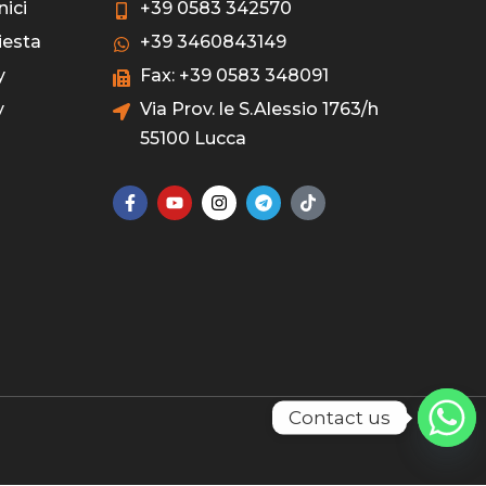
nici
+39 0583 342570
iesta
+39 3460843149
y
Fax: +39 0583 348091
y
Via Prov. le S.Alessio 1763/h
55100 Lucca
Contact us