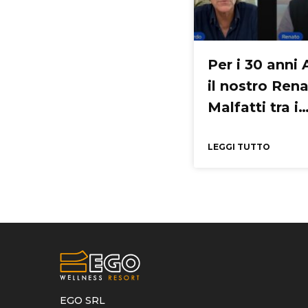
Per i 30 anni 
il nostro Ren
Malfatti tra i
protagonisti 
racconto
LEGGI TUTTO
EGO SRL