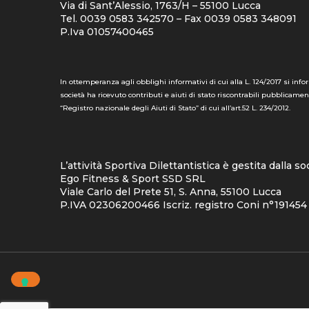
Via di Sant’Alessio, 1763/H – 55100 Lucca
Tel. 0039 0583 342570 – Fax 0039 0583 348091
P.Iva 01057400465
In ottemperanza agli obblighi informativi di cui alla L. 124/2017 si info
società ha ricevuto contributi e aiuti di stato riscontrabili pubblicamen
“Registro nazionale degli Aiuti di Stato” di cui all’art.52 L. 234/2012.
L’attività Sportiva Dilettantistica è gestita dalla so
Ego Fitness & Sport SSD SRL
Viale Carlo del Prete 51, S. Anna, 55100 Lucca
P.IVA 02306200466 Iscriz. registro Coni n°191454