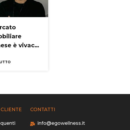
ercato
biliare
ese è vivace,
erve più
ggio
TUTTO
 CLIENTE
CONTATTI
quenti
info@egowellness.it