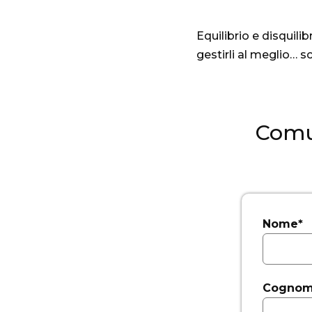
Equilibrio e disquil
gestirli al meglio… s
Comun
Nome*
Cognom