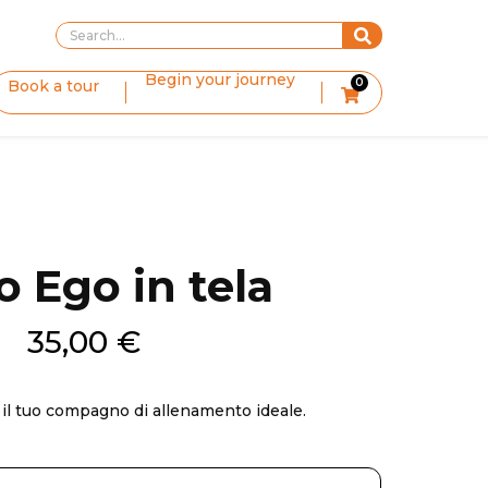
Begin your journey
0
Book a tour
o Ego in tela
35,00
€
: il tuo compagno di allenamento ideale.