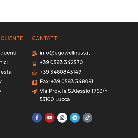
 CLIENTE
CONTATTI
quenti
info@egowellness.it
nici
+39 0583 342570
iesta
+39 3460843149
y
Fax: +39 0583 348091
y
Via Prov. le S.Alessio 1763/h
55100 Lucca