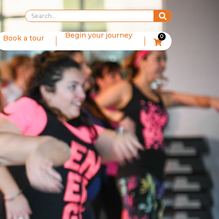
Begin your journey
0
Book a tour