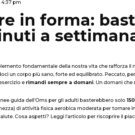
4:37 pm
re in forma: bas
inuti a settiman
n elemento fondamentale della nostra vita che rafforza il
ci un corpo più sano, forte ed equilibrato. Peccato, per
esercizio e
rimandi sempre a domani
. Un domani che 
inee guida dell’Oms per gli adulti basterebbero solo
150
ezza) di attività fisica aerobica moderata per tornare in
salute. Cosa aspetti? Leggi l’articolo per riscoprire il piac