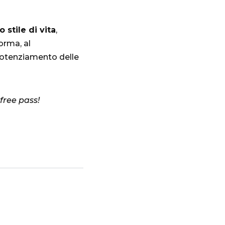
o stile di vita
,
orma, al
 potenziamento delle
 free pass!