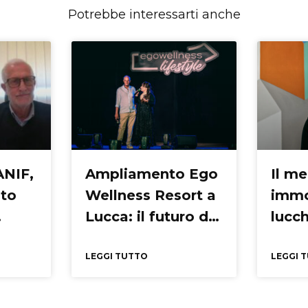
Potrebbe interessarti anche
ANIF,
Ampliamento Ego
Il m
ato
Wellness Resort a
immo
Lucca: il futuro del
lucch
del
Wellness
ma s
LEGGI TUTTO
cora
LEGGI 