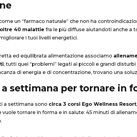
one
 è come un “farmaco naturale” che non ha controindicazio
oltre 40 malattie
fra le più diffuse aiutandoti anche a t
igliorare i tuoi livelli energetici.
orretta ed equilibrata alimentazione associamo
allenamen
ti
, tutti quei “problemi” legati ai piccoli e grandi disturb
mancanza di energia e di concentrazione, trovano una solu
 a settimana per tornare in 
uti a settimana sono
circa 3 corsi Ego Wellness Resort
 vuole tornare in forma e in salute: 45 minuti di allenam
.