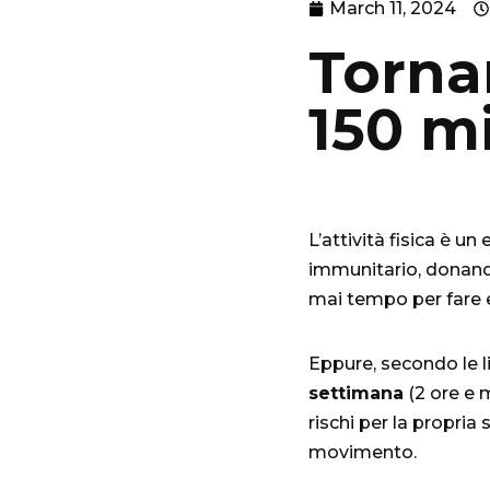
March 11, 2024
Torna
150 m
L’attività fisica è u
immunitario, donando
mai tempo per fare 
Eppure, secondo le l
settimana
(2 ore e m
rischi per la propria 
movimento.