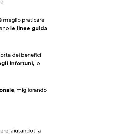
e:
è meglio praticare
tano
le linee guida
orta dei benefici
gli infortuni,
lo
onale
, migliorando
ere, aiutandoti a