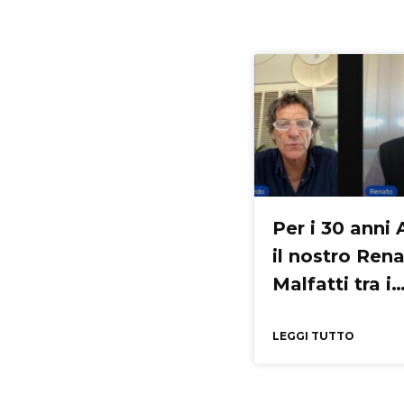
Per i 30 anni 
il nostro Ren
Malfatti tra i
protagonisti 
racconto
LEGGI TUTTO