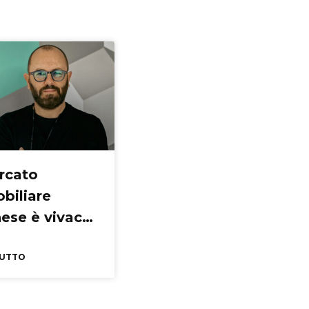
ercato
biliare
ese è vivace,
erve più
ggio
TUTTO