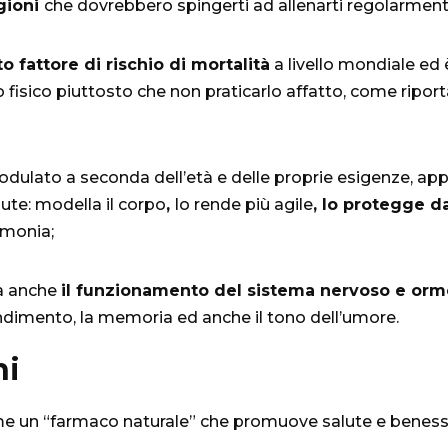
gioni
che dovrebbero spingerti ad allenarti regolarment
to fattore di rischio di mortalità
a livello mondiale ed 
 fisico piuttosto che non praticarlo affatto
, come ripor
 modulato a seconda dell’età e delle proprie esigenze, app
alute: modella il corpo
,
lo rende più agile
, lo protegge da
rmonia;
uta anche
il funzionamento del sistema nervoso e orm
ndimento, la memoria ed anche il tono dell’umore.
ni
come un “farmaco naturale” che promuove salute e beness