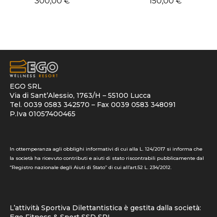
300,00
€
150,00
€
EGO SRL
Via di Sant’Alessio, 1763/H – 55100 Lucca
Tel. 0039 0583 342570 – Fax 0039 0583 348091
P.Iva 01057400465
In ottemperanza agli obblighi informativi di cui alla L. 124/2017 si informa che
la società ha ricevuto contributi e aiuti di stato riscontrabili pubblicamente dal
“Registro nazionale degli Aiuti di Stato” di cui all’art.52 L. 234/2012.
L’attività Sportiva Dilettantistica è gestita dalla società:
Ego Fitness & Sport SSD SRL