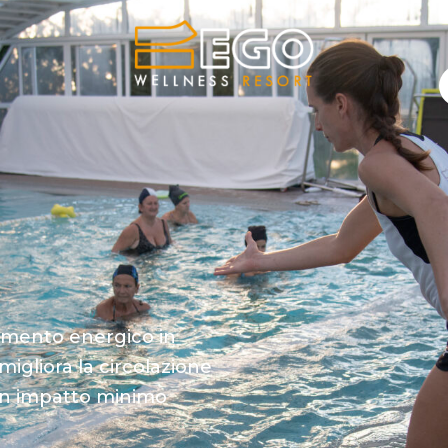
enamento energico in
igliora la circolazione
n un impatto minimo