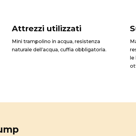
Attrezzi utilizzati
S
Mini trampolino in acqua, resistenza
Ma
naturale dell’acqua, cuffia obbligatoria.
re
le
ot
Jump