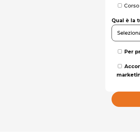
Corso
Qual è la t
Per p
Accon
marketi