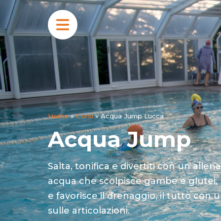
Home
»
Corsi
»
Acqua Jump Lucca
Acqua Jump
Salta, tonifica e divertiti con un all
acqua che scolpisce gambe e glutei, m
e favorisce il drenaggio, il tutto co
sulle articolazioni.