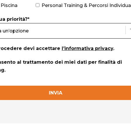
 Piscina
Personal Training & Percorsi Individual
ua priorità?*
rocedere devi accettare
l’informativa privacy
.
sento al trattamento dei miei dati per finalità di
ng.