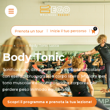
0
Inizia il tuo percorso
Prenota un tour
Home
»
Corsi
»
Body Tonic Lucca
Body Tonic
Tonificazione, dimagrimento e mobilità articolare
con esercizi bruciagrassi a corpo libero. Migliora iper
tono muscolare e ricomposizione corporea, per
perdere peso in modo equilibrato.
Scopri il programma e prenota la tua lezione!