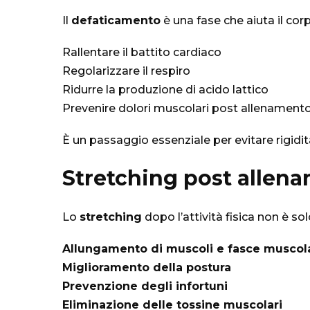
Il
defaticamento
è una fase che aiuta il cor
Rallentare il battito cardiaco
Regolarizzare il respiro
Ridurre la produzione di acido lattico
Prevenire dolori muscolari post allenament
È un passaggio essenziale per evitare rigidit
Stretching post allenam
Lo
stretching
dopo l’attività fisica non è so
Allungamento di muscoli e fasce muscola
Miglioramento della postura
Prevenzione degli infortuni
Eliminazione delle tossine muscolari