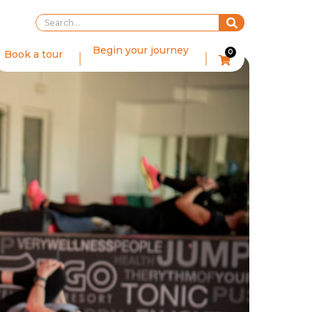
Begin your journey
0
Book a tour