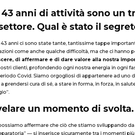
 43 anni di attività sono un 
settore. Qual è stato il segre
ti 43 anni ci sono state tante, tantissime tappe importan
sfazioni come anche qualche difficoltà, ma che ci hann
scere, di affermare e di dare valore alla nostra imp
ostri clienti, profondendo ogni nostra energia in ogni fa
eriodo Covid. Siamo orgogliosi di appartenere ad uno dei 
 prendersi cura di sé, a stare in forma, in forza, in salu
io”.
elare un momento di svolta. D
a, possiamo affermare che ciò che stiamo sviluppando da o
eparatoria” — si inserisce sicuramente tra i momenti più 