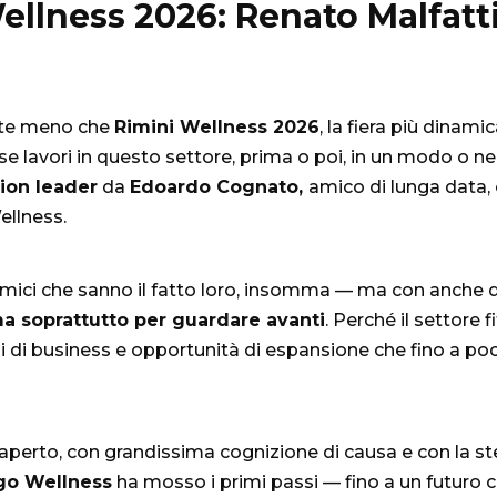
Wellness 2026: Renato Malfat
ente meno che
Rimini Wellness 2026
, la fiera più dinam
 lavori in questo settore, prima o poi, in un modo o nell’al
ion leader
da
Edoardo Cognato
,
amico di lunga data,
ellness.
mici che sanno il fatto loro, insomma — ma con anche qua
a soprattutto per guardare avanti
. Perché il settore 
lli di business e opportunità di espansione che fino a p
perto, con grandissima cognizione di causa e con la ste
go Wellness
ha mosso i primi passi — fino a un futuro c