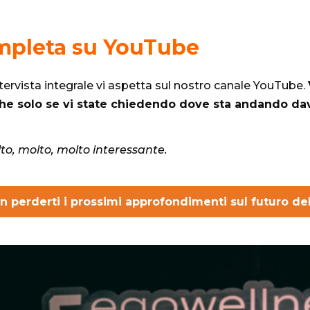
ompleta su YouTube
tervista integrale vi aspetta sul nostro
canale YouTube
.
nche solo se vi state chiedendo dove sta andando d
o, molto, molto interessante.
on perderti i prossimi approfondimenti sul futuro de