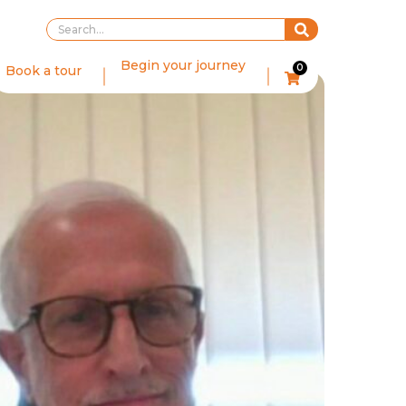
Begin your journey
0
Book a tour