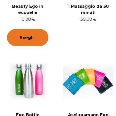
Beauty Ego in
1 Massaggio da 30
ecopelle
minuti
10,00
€
30,00
€
Scegli
Ego Bottle
Asciugamano Ego