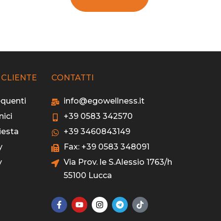
 CLIENTE
CONTATTI
quenti
info@egowellness.it
nici
+39 0583 342570
iesta
+39 3460843149
y
Fax: +39 0583 348091
y
Via Prov. le S.Alessio 1763/h
55100 Lucca