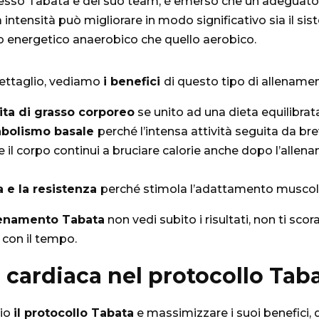
stesso Tabata e del suo team, è emerso che
un adeguato
 intensità può migliorare in modo significativo sia il sis
energetico anaerobico che quello aerobico
.
ettaglio, vediamo
i benefici
di questo tipo di allename
ita di grasso corporeo
se unito ad una dieta equilibrat
tabolismo basale
perché l’intensa attività seguita da bre
e il corpo continui a bruciare calorie anche dopo l’allen
a e la resistenza
perché stimola l’adattamento muscol
llenamento Tabata
non vedi subito i risultati, non ti sco
i con il tempo.
cardiaca nel protocollo Tab
lio
il protocollo Tabata
e massimizzare i suoi benefici, d