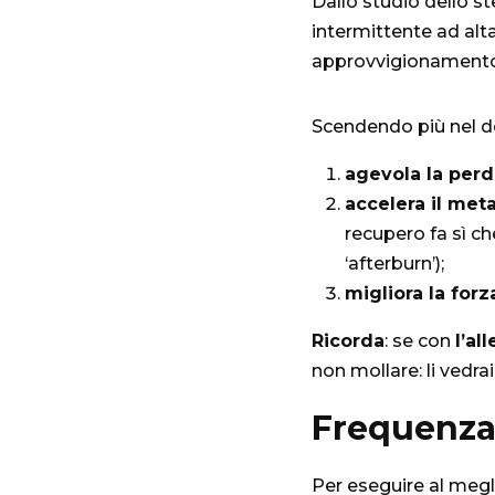
Dallo studio dello 
intermittente ad alta
approvvigionamento 
Scendendo più nel d
agevola la perd
accelera il me
recupero fa sì ch
‘afterburn’);
migliora la forz
Ricorda
: se con
l’a
non mollare: li vedra
Frequenza 
Per eseguire al meg