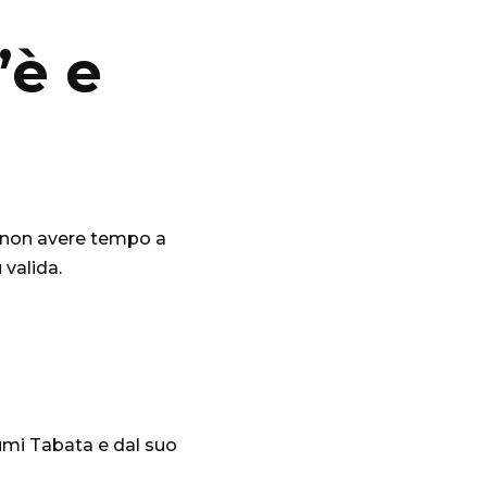
’è e
i non avere tempo a
 valida.
umi Tabata e dal suo