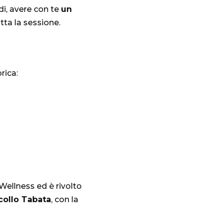
ndi, avere con te
un
tta la sessione.
rica:
ellness ed è rivolto
ocollo Tabata
, con la