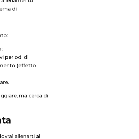
 allenamento
tema di
nto:
a;
vi periodi di
amento (effetto
are.
raggiare, ma cerca di
ata
ovrai allenarti
al