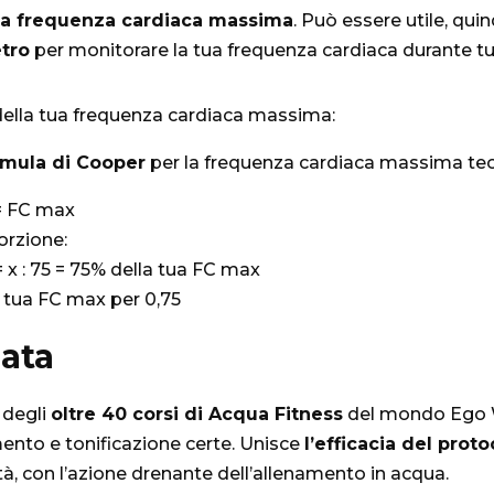
tua frequenza cardiaca massima
. Può essere utile, qui
tro
per monitorare la tua frequenza cardiaca durante tu
 della tua frequenza cardiaca massima:
rmula di Cooper
per la frequenza cardiaca massima teo
 = FC max
orzione:
 x : 75 = 75% della tua FC max
 tua FC max per 0,75
ata
 degli
oltre 40 corsi di Acqua Fitness
del mondo Ego W
ento e tonificazione certe. Unisce
l’efficacia del prot
tà, con l’azione drenante dell’allenamento in acqua.