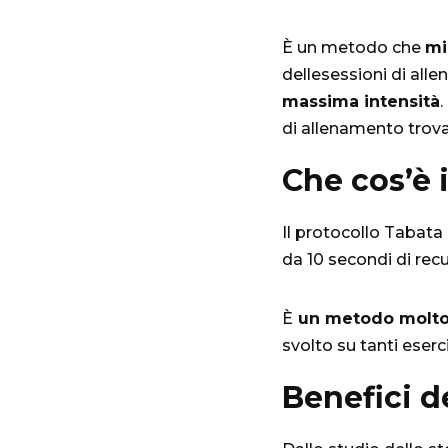
È un metodo che
mi
dellesessioni di alle
massima intensità
.
di allenamento trova
Che cos’è 
Il protocollo Tabata
da 10 secondi di recu
È
un metodo molto
svolto su tanti eserc
Benefici d