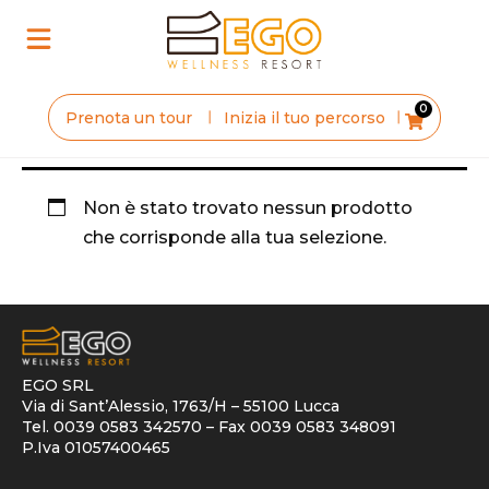
0
Inizia il tuo percorso
Prenota un tour
Non è stato trovato nessun prodotto
che corrisponde alla tua selezione.
EGO SRL
Via di Sant’Alessio, 1763/H – 55100 Lucca
Tel. 0039 0583 342570 – Fax 0039 0583 348091
P.Iva 01057400465