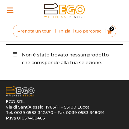
0
Inizia il tuo percorso
Prenota un tour
Non è stato trovato nessun prodotto
che corrisponde alla tua selezione.
EGO SRL
Via di Sant’Alessio, 1763/H – 55100 Lucca
Tel. 0039 0583 342570 – Fax 0039 0583 348091
P.Iva 01057400465