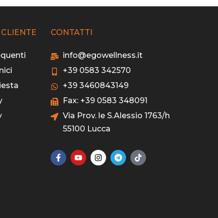
 CLIENTE
CONTATTI
quenti
info@egowellness.it
nici
+39 0583 342570
iesta
+39 3460843149
y
Fax: +39 0583 348091
y
Via Prov. le S.Alessio 1763/h
55100 Lucca