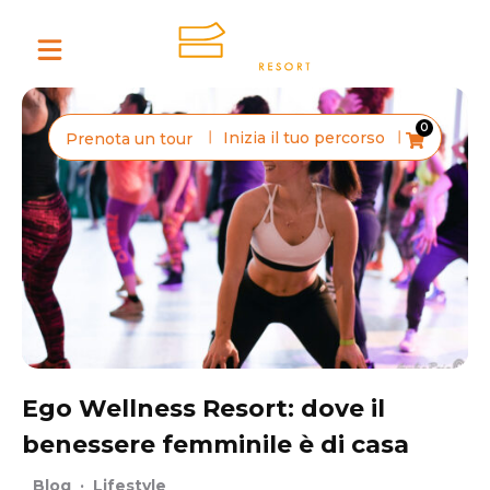
0
Inizia il tuo percorso
Prenota un tour
Ego Wellness Resort: dove il
benessere femminile è di casa
Blog
·
Lifestyle