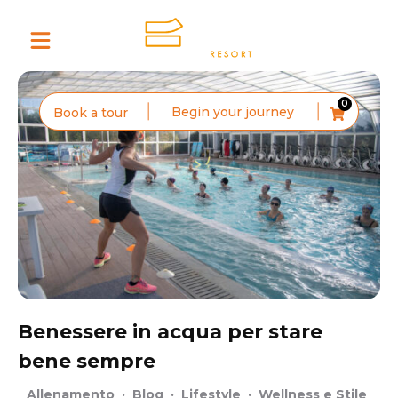
0
Begin your journey
Book a tour
Benessere in acqua per stare
bene sempre
Allenamento
·
Blog
·
Lifestyle
·
Wellness e Stile