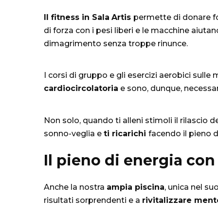
Il fitness in Sala
Artis
permette di donare fo
di forza con i pesi liberi e le macchine aiut
dimagrimento senza troppe rinunce.
I corsi di gruppo e gli esercizi aerobici sul
cardiocircolatoria
e sono, dunque, necessari
Non solo, quando ti alleni stimoli il rilasci
sonno-veglia e
ti ricarichi
facendo il pieno d
Il pieno di energia con 
Anche la nostra
ampia piscina
, unica nel su
risultati sorprendenti e a
rivitalizzare men